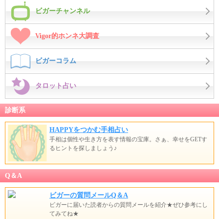
ビガーチャンネル
Vigor的ホンネ大調査
ビガーコラム
タロット占い
診断系
HAPPYをつかむ手相占い
手相は個性や生き方を表す情報の宝庫。さぁ、幸せをGETす
るヒントを探しましょう♪
Q＆A
ビガーの質問メールQ＆A
ビガーに届いた読者からの質問メールを紹介★ぜひ参考にし
てみてね★