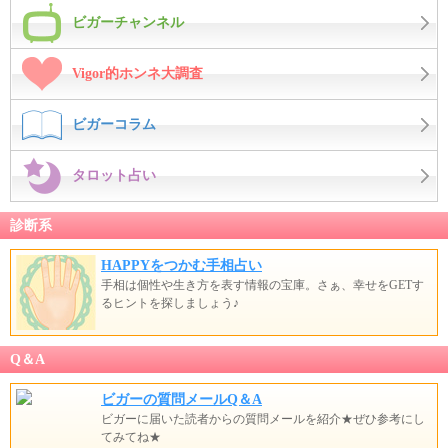
ビガーチャンネル
Vigor的ホンネ大調査
ビガーコラム
タロット占い
診断系
HAPPYをつかむ手相占い
手相は個性や生き方を表す情報の宝庫。さぁ、幸せをGETす
るヒントを探しましょう♪
Q＆A
ビガーの質問メールQ＆A
ビガーに届いた読者からの質問メールを紹介★ぜひ参考にし
てみてね★